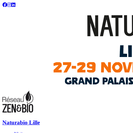
Naturabio : votre salon écolo, bio, bien-être et habitat sain
Naturabio Lille
Naturabio Lille