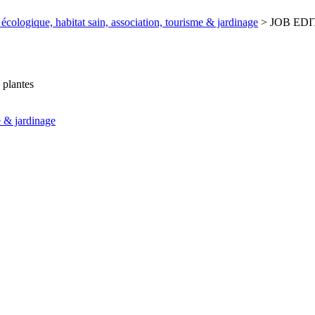
écologique, habitat sain, association, tourisme & jardinage
>
JOB EDI
 plantes
e & jardinage