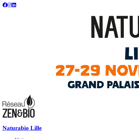
Naturabio : votre salon écolo, bio, bien-être et habitat sain
Naturabio Lille
Naturabio Lille