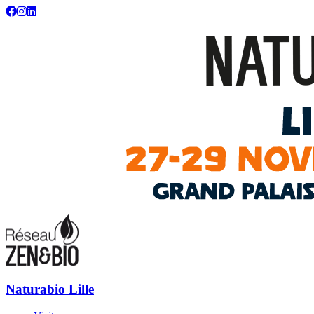
Naturabio : votre salon écolo, bio, bien-être et habitat sain
Naturabio Lille
Naturabio Lille